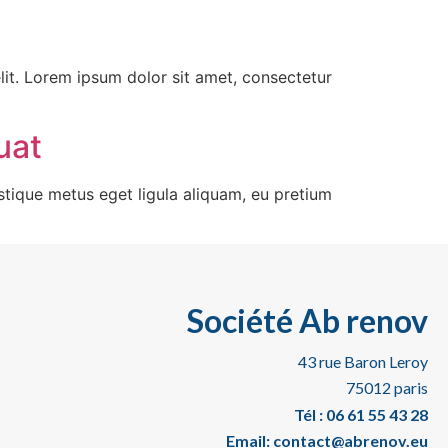
 elit. Lorem ipsum dolor sit amet, consectetur
uat
istique metus eget ligula aliquam, eu pretium
Société Ab renov
43 rue Baron Leroy
75012 paris
Tél : 06 61 55 43 28
Email: contact@abrenov.eu