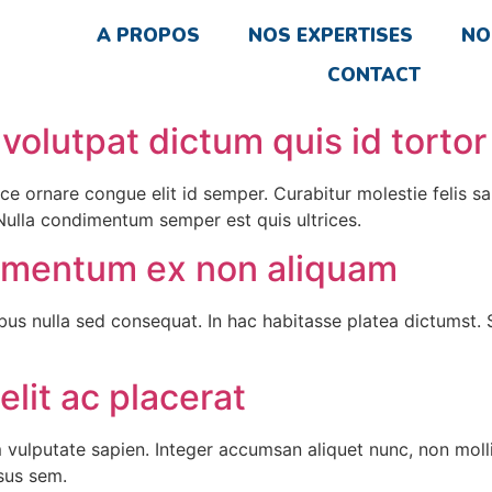
A PROPOS
NOS EXPERTISES
NO
CONTACT
volutpat dictum quis id tortor
sce ornare congue elit id semper. Curabitur molestie felis s
 Nulla condimentum semper est quis ultrices.
imentum ex non aliquam
us nulla sed consequat. In hac habitasse platea dictumst. S
elit ac placerat
um vulputate sapien. Integer accumsan aliquet nunc, non mol
rsus sem.