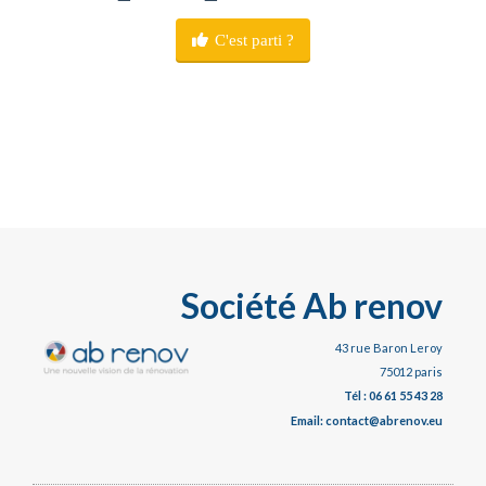
C'est parti ?
Société Ab renov
43 rue Baron Leroy
75012 paris
Tél : 06 61 55 43 28
Email: contact@abrenov.eu